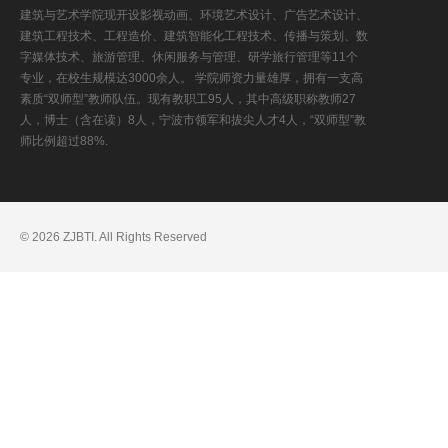
建筑与艺术学院现开设影视动画、环境艺术设计、广告艺术设计、
建筑工程技术、工程造价、建筑智能化工程技术、传播与策划、数
字媒体技术、旅游管理、休闲服务与管理、研学旅行管理等11个
专业，在校生规模达3000余人。 学院师资力量雄厚，拥有一支高
素质“双师型”教师队伍。现有教职工95人，其中高级职称教师27
人，博士（含在读）8人，宁波市领军和拔尖人才4人，“双师型”教
师比例超过88%.
© 2026 ZJBTI. All Rights Reserved